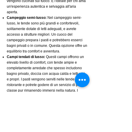
vengono cucinati sul fuoco. È l'ideale per chi ama
un'esperienza autentica e selvaggia all'aria
aperta.
Campeggio semi-lusso:
Nel campeggio semi-
lusso, le tende sono più grandi e confortevoli,
solitamente dotate di letti adeguati, e avrete
accesso a strutture migliori. Un cuoco del
campeggio prepara i pasti e potrebbero esserci
bagni privati o in comune. Questa opzione offre un
equilibrio tra comfort e avventura.
Campi tendati di lusso:
Questi campi offrono un
elevato livello di comfort, con tende ampie e
completamente arredate che spesso includono
bagno privato, doccia con acqua calda e letti veri
e propri. I pasti vengono serviti nelle tende
ristorante e potrete godere di un servizio di prima
classe pur rimanendo immersi nella natura. I
campi tendati di lusso offrono un'esperienza safari
più glamour, pur mantenendo il fascino
dell'avventura del campeggio nella natura
selvaggia.
4. Qual è il periodo migliore per fare un
safari con campeggio in Tanzania?