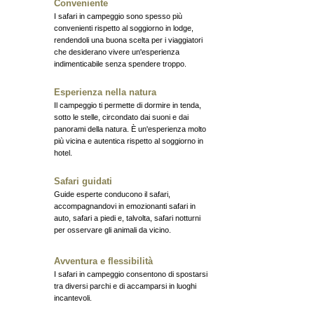
Conveniente
I safari in campeggio sono spesso più
convenienti rispetto al soggiorno in lodge,
rendendoli una buona scelta per i viaggiatori
che desiderano vivere un'esperienza
indimenticabile senza spendere troppo.
Esperienza nella natura
Il campeggio ti permette di dormire in tenda,
sotto le stelle, circondato dai suoni e dai
panorami della natura. È un'esperienza molto
più vicina e autentica rispetto al soggiorno in
hotel.
Safari guidati
Guide esperte conducono il safari,
accompagnandovi in emozionanti safari in
auto, safari a piedi e, talvolta, safari notturni
per osservare gli animali da vicino.
Avventura e flessibilità
I safari in campeggio consentono di spostarsi
tra diversi parchi e di accamparsi in luoghi
incantevoli.