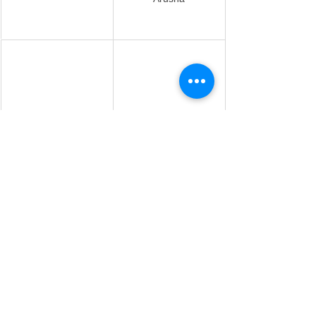
2 giorni di safari in 
Safari di gruppo di 3 
volo nel Serengeti
giorni in Tanzania
Aiutatemi a pianificare