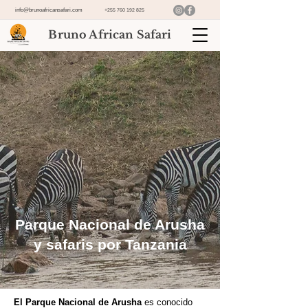
info@brunoafricansafari.com
+255 760 192 825
Bruno African Safari
Parque Nacional de Arusha
y safaris por Tanzania
El Parque Nacional de Arusha
es conocido