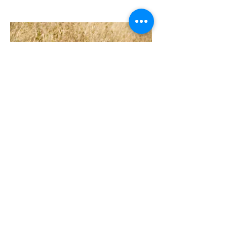
Safari de 6 días en camping
por Tanzania
Visitas privadas guiadas
Desde 1260
Tarangire, Serengeti, Ngorongoro crater &
Lake Manyara National park
Ver más