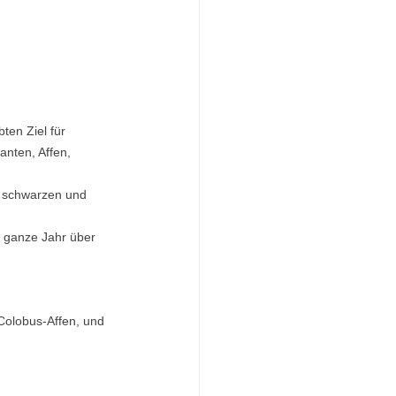
ten Ziel für 
nten, Affen, 
n schwarzen und 
s ganze Jahr über 
olobus-Affen, und 