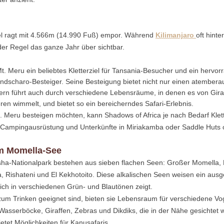
fel ragt mit 4.566m (14.990 Fuß) empor. Während 
Kilimanjaro 
oft hint
n der Regel das ganze Jahr über sichtbar.
 Mt. Meru ein beliebtes Kletterziel für Tansania-Besucher und ein hervo
andscharo-Besteiger. Seine Besteigung bietet nicht nur einen atembera
rn führt auch durch verschiedene Lebensräume, in denen es von Giraf
ren wimmelt, und bietet so ein bereicherndes Safari-Erlebnis.
t. Meru besteigen möchten, kann Shadows of Africa je nach Bedarf Kl
 Campingausrüstung und Unterkünfte in Miriakamba oder Saddle Huts o
m Momella-See
ha-Nationalpark bestehen aus sieben flachen Seen: Großer Momella, 
a, Rishateni und El Kekhotoito. Diese alkalischen Seen weisen ein ausg
ch in verschiedenen Grün- und Blautönen zeigt.
um Trinken geeignet sind, bieten sie Lebensraum für verschiedene Vog
Wasserböcke, Giraffen, Zebras und Dikdiks, die in der Nähe gesichtet
etet Möglichkeiten für Kanusafaris.