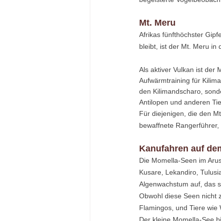
Mt. Meru
Afrikas fünfthöchster Gip
bleibt, ist der Mt. Meru i
Als aktiver Vulkan ist der
Aufwärmtraining für Kilim
den Kilimandscharo, sonde
Antilopen und anderen Tie
Für diejenigen, die den M
bewaffnete Rangerführer,
Kanufahren auf de
Die Momella-Seen im Arus
Kusare, Lekandiro, Tulusi
Algenwachstum auf, das si
Obwohl diese Seen nicht z
Flamingos, und Tiere wie 
Der kleine Momella-See bi