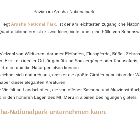
Pavian im Arusha-Nationalpark
liegt 
Arusha National Park,
 ist der am leichtesten zugängliche Natio
uadratkilometern ist er zwar klein, bietet aber eine Fülle von Sehensw
ielzahl von Wildtieren, darunter Elefanten, Flusspferde, Büffel, Zebras
. Er ist ein idealer Ort für gemütliche Spaziergänge oder Kanusafaris,
ertreten und die Natur genießen können.
eichnet sich dadurch aus, dass er die größte Giraffenpopulation der We
haber dieser eleganten Kreaturen.
e Vielfalt an Landschaften, die von offener Savanne und Akaziensträuch
 in den höheren Lagen des Mt. Meru in alpinen Bedingungen gipfeln.
ha-Nationalpark unternehmen kann.