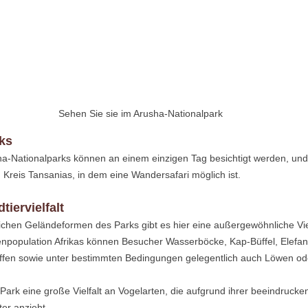
Sehen Sie sie im Arusha-Nationalpark
ks
-Nationalparks können an einem einzigen Tag besichtigt werden, und d
 Kreis Tansanias, in dem eine Wandersafari möglich ist.
iervielfalt
ichen Geländeformen des Parks gibt es hier eine außergewöhnliche Vielf
npopulation Afrikas können Besucher Wasserböcke, Kap-Büffel, Elefan
fen sowie unter bestimmten Bedingungen gelegentlich auch Löwen od
Park eine große Vielfalt an Vogelarten, die aufgrund ihrer beeindrucken
er anzieht.