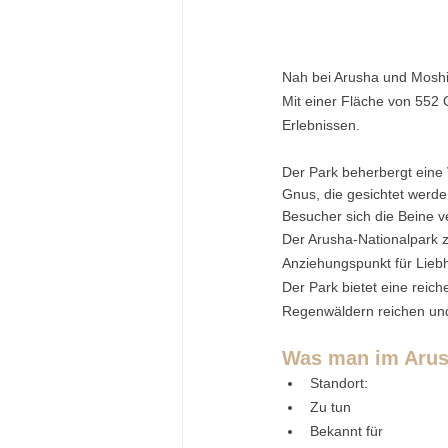
Nah bei Arusha und Moshi 
Mit einer Fläche von 552 Q
Erlebnissen.
Der Park beherbergt eine V
Gnus, die gesichtet werden
Besucher sich die Beine v
Der Arusha-Nationalpark z
Anziehungspunkt für Lieb
Der Park bietet eine reich
Regenwäldern reichen und
Was man im Arus
Standort:
Zu tun
Bekannt für