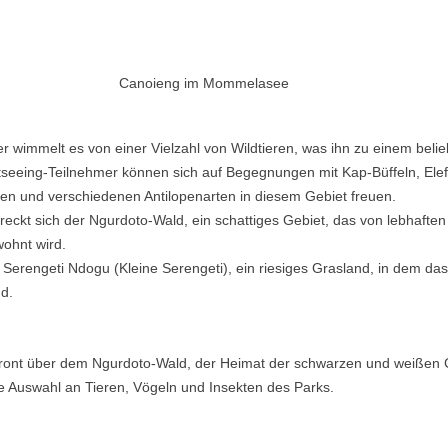
Canoieng im Mommelasee
 wimmelt es von einer Vielzahl von Wildtieren, was ihn zu einem belieb
tseeing-Teilnehmer können sich auf Begegnungen mit Kap-Büffeln, Elefa
n und verschiedenen Antilopenarten in diesem Gebiet freuen.
eckt sich der Ngurdoto-Wald, ein schattiges Gebiet, das von lebhafte
ohnt wird.
e Serengeti Ndogu (Kleine Serengeti), ein riesiges Grasland, in dem da
d.
ont über dem Ngurdoto-Wald, der Heimat der schwarzen und weißen C
e Auswahl an Tieren, Vögeln und Insekten des Parks.