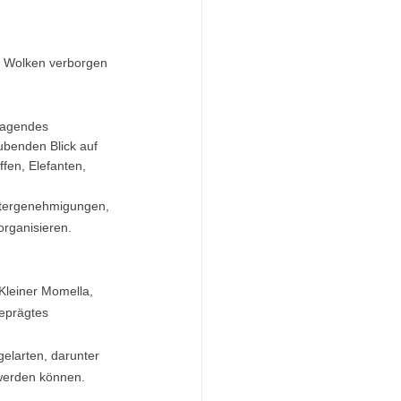
er Wolken verborgen 
rragendes 
ubenden Blick auf 
fen, Elefanten, 
ettergenehmigungen, 
rganisieren.
Kleiner Momella, 
eprägtes 
elarten, darunter 
 werden können.