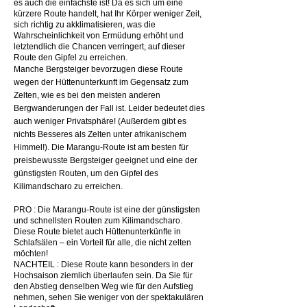
es auch die einfachste ist! Da es sich um eine
kürzere Route handelt, hat Ihr Körper weniger Zeit,
sich richtig zu akklimatisieren, was die
Wahrscheinlichkeit von Ermüdung erhöht und
letztendlich die Chancen verringert, auf dieser
Route den Gipfel zu erreichen.
Manche Bergsteiger bevorzugen diese Route
wegen der Hüttenunterkunft im Gegensatz zum
Zelten, wie es bei den meisten anderen
Bergwanderungen der Fall ist. Leider bedeutet dies
auch weniger Privatsphäre! (Außerdem gibt es
nichts Besseres als Zelten unter afrikanischem
Himmel!). Die Marangu-Route ist am besten für
preisbewusste Bergsteiger geeignet und eine der
günstigsten Routen, um den Gipfel des
Kilimandscharo zu erreichen.
PRO : Die Marangu-Route ist eine der günstigsten
und schnellsten Routen zum Kilimandscharo.
Diese Route bietet auch Hüttenunterkünfte in
Schlafsälen – ein Vorteil für alle, die nicht zelten
möchten!
NACHTEIL : Diese Route kann besonders in der
Hochsaison ziemlich überlaufen sein. Da Sie für
den Abstieg denselben Weg wie für den Aufstieg
nehmen, sehen Sie weniger von der spektakulären