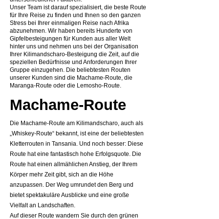
Unser Team ist darauf spezialisiert, die beste Route
für Ihre Reise zu finden und Ihnen so den ganzen
Stress bei Ihrer einmaligen Reise nach Afrika
abzunehmen. Wir haben bereits Hunderte von
Gipfelbesteigungen für Kunden aus aller Welt
hinter uns und nehmen uns bei der Organisation
Ihrer Kilimandscharo-Besteigung die Zeit, auf die
speziellen Bedürfnisse und Anforderungen Ihrer
Gruppe einzugehen. Die beliebtesten Routen
unserer Kunden sind die Machame-Route, die
Maranga-Route oder die Lemosho-Route.
Machame-Route
Die Machame-Route am Kilimandscharo, auch als
„Whiskey-Route“ bekannt, ist eine der beliebtesten
Kletterrouten in Tansania. Und noch besser: Diese
Route hat eine fantastisch hohe Erfolgsquote. Die
Route hat einen allmählichen Anstieg, der Ihrem
Körper mehr Zeit gibt, sich an die Höhe
anzupassen. Der Weg umrundet den Berg und
bietet spektakuläre Ausblicke und eine große
Vielfalt an Landschaften.
Auf dieser Route wandern Sie durch den grünen