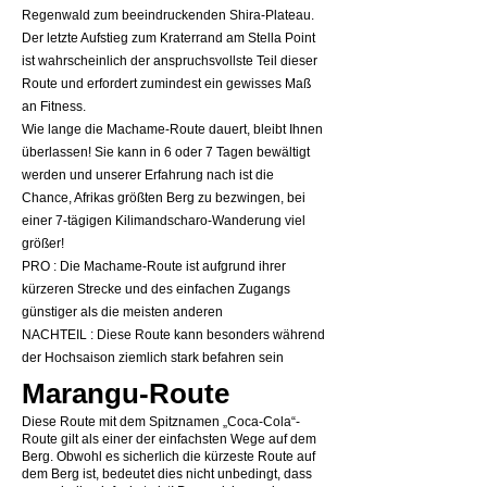
Regenwald zum beeindruckenden Shira-Plateau.
Der letzte Aufstieg zum Kraterrand am Stella Point
ist wahrscheinlich der anspruchsvollste Teil dieser
Route und erfordert zumindest ein gewisses Maß
an Fitness.
Wie lange die Machame-Route dauert, bleibt Ihnen
überlassen! Sie kann in 6 oder 7 Tagen bewältigt
werden und unserer Erfahrung nach ist die
Chance, Afrikas größten Berg zu bezwingen, bei
einer 7-tägigen Kilimandscharo-Wanderung viel
größer!
PRO : Die Machame-Route ist aufgrund ihrer
kürzeren Strecke und des einfachen Zugangs
günstiger als die meisten anderen
NACHTEIL : Diese Route kann besonders während
der Hochsaison ziemlich stark befahren sein
Marangu-Route
Diese Route mit dem Spitznamen „Coca-Cola“-
Route gilt als einer der einfachsten Wege auf dem
Berg. Obwohl es sicherlich die kürzeste Route auf
dem Berg ist, bedeutet dies nicht unbedingt, dass