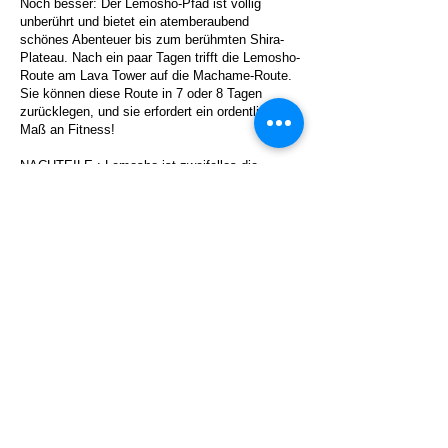
Noch besser: Der Lemosho-Pfad ist völlig
unberührt und bietet ein atemberaubend
schönes Abenteuer bis zum berühmten Shira-
Plateau. Nach ein paar Tagen trifft die Lemosho-
Route am Lava Tower auf die Machame-Route.
Sie können diese Route in 7 oder 8 Tagen
zurücklegen, und sie erfordert ein ordentliches
Maß an Fitness!
NACHTEILE : Lemosho ist zweifellos die
teurere Route – es ist ein langer Weg und
erfordert zusätzliche Transportmittel auf die
andere Seite des Berges.
VORTEILE : Der Preis ist es definitiv wert! Die
Lemosho-Route gibt den Bergsteigern viel Zeit,
sich richtig zu akklimatisieren, die Aussicht ist
spektakulär und die Erfolgschancen, den Gipfel
zu erreichen, sind hoch. Dies ist eine der
schönsten und vollständigsten Routen zur
Besteigung des Kilimandscharo.
Beste Zeit, um den