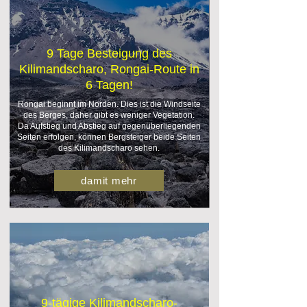
9 Tage Besteigung des
Kilimandscharo, Rongai-Route in
6 Tagen!
Rongai beginnt im Norden. Dies ist die Windseite
des Berges, daher gibt es weniger Vegetation.
Da Aufstieg und Abstieg auf gegenüberliegenden
Seiten erfolgen, können Bergsteiger beide Seiten
des Kilimandscharo sehen.
damit mehr
9-tägige Kilimandscharo-