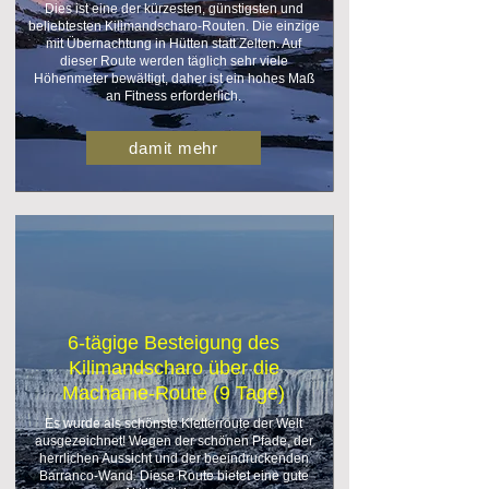
Dies ist eine der kürzesten, günstigsten und
beliebtesten Kilimandscharo-Routen. Die einzige
mit Übernachtung in Hütten statt Zelten. Auf
dieser Route werden täglich sehr viele
Höhenmeter bewältigt, daher ist ein hohes Maß
an Fitness erforderlich.
damit mehr
6-tägige Besteigung des
Kilimandscharo über die
Machame-Route (9 Tage)
Es wurde als schönste Kletterroute der Welt
ausgezeichnet! Wegen der schönen Pfade, der
herrlichen Aussicht und der beeindruckenden
Barranco-Wand. Diese Route bietet eine gute