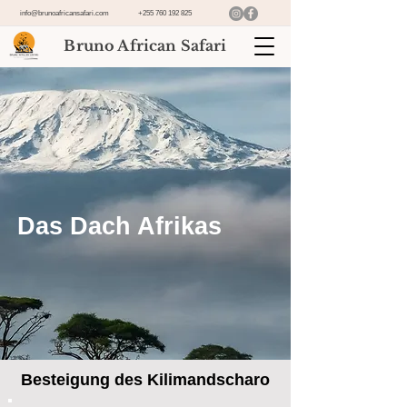
info@brunoafricansafari.com
+255 760 192 825
Bruno African Safari
Das Dach Afrikas
Besteigung des Kilimandscharo