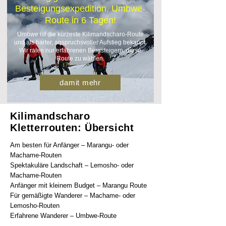
Besteigungsexpedition, Umbwe-
Route in 6 Tagen!
Umbwe ist die kürzeste Kilimandscharo-Route
und als harter, anspruchsvoller Aufstieg bekannt.
Wir raten nur erfahrenen Bergsteigern, diese
Route zu wählen.
damit mehr
Kilimandscharo
Kletterrouten: Übersicht
Am besten für Anfänger – Marangu- oder
Machame-Routen
Spektakuläre Landschaft – Lemosho- oder
Machame-Routen
Anfänger mit kleinem Budget – Marangu Route
Für gemäßigte Wanderer – Machame- oder
Lemosho-Routen
Erfahrene Wanderer – Umbwe-Route