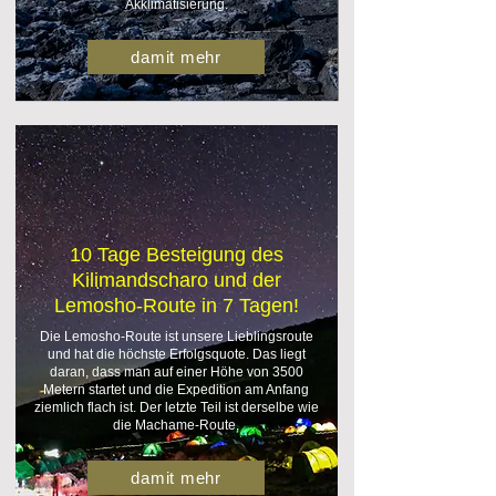
Akklimatisierung.
damit mehr
10 Tage Besteigung des
Kilimandscharo und der
Lemosho-Route in 7 Tagen!
Die Lemosho-Route ist unsere Lieblingsroute
und hat die höchste Erfolgsquote. Das liegt
daran, dass man auf einer Höhe von 3500
Metern startet und die Expedition am Anfang
ziemlich flach ist. Der letzte Teil ist derselbe wie
die Machame-Route.
damit mehr