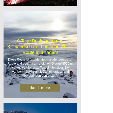
9 Tage Besteigung des
Kilimandscharo, Lemosho-Shira-
Route in 6 Tagen!
Diese Route ist fast identisch mit der Lemosho-
Route und beginnt am gleichen Ort (auf 3500 m
Höhe). Nur der erste Tag ist intensiver. Sie
wandern direkt zum 2. Campingplatz (und
überspringen den ersten).
damit mehr