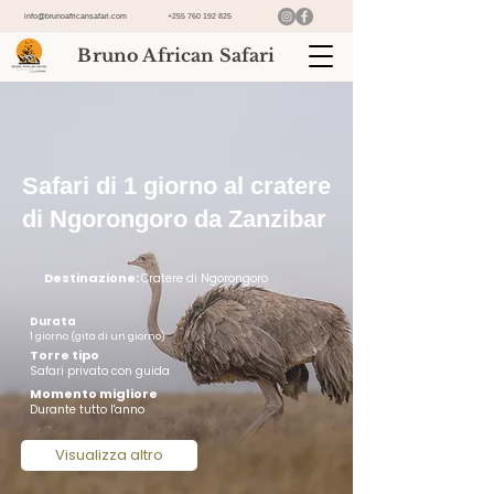
info@brunoafricansafari.com
+255 760 192 825
Bruno African Safari
Safari di 1 giorno al cratere
di Ngorongoro da Zanzibar
Destinazione:
Cratere di Ngorongoro
Durata
1 giorno (gita di un giorno)
Torre tipo
Safari privato con guida
Momento migliore
Durante tutto l'anno
Visualizza altro