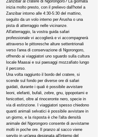
Zanzibar al cratere di Ngorongoro? La giornata
inizia molto presto, con il prelievo dall'hotel a
Zanzibar intorno alle 4:30-5:30 del mattino,
seguito da un volo interno per Arusha o una
pista di atterraggio nelle vicinanze.
All'atterraggio, la vostra guida safari
professionale vi accoglierà e vi accompagnerà
attraverso le pittoresche alture settentrionali
verso l'area di conservazione di Ngorongoro,
offrendo ai viaggiatori uno sguardo sulla cultura
locale Maasai e sui paesaggi mozzafiato lungo
il percorso.
Una volta raggiunto il bordo del cratere, si
scende sul fondo per diverse ore di safari
guidati, durante i quali è possibile avvistare
leoni, elefanti, bufali, zebre, gnu, ippopotami e
fenicotteri, oltre al rinoceronte nero, specie in
via di estinzione. I viaggiatori spesso chiedono
quanti animali selvatici è possibile avvistare in
un giorno, e la risposta è che l'alta densità
animale del Ngorongoro consente di avvistarne
molti in poche ore. Il pranzo al sacco viene
servito in un'area designata all'interno del