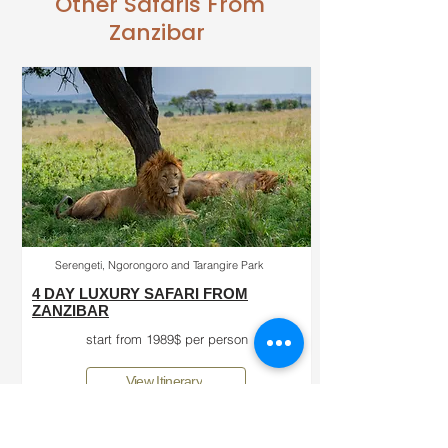
Other Safaris From
Zanzibar
Serengeti, Ngorongoro and Tarangire Park
4 DAY LUXURY SAFARI FROM
ZANZIBAR
start from 1989$ per person
View Itinerary