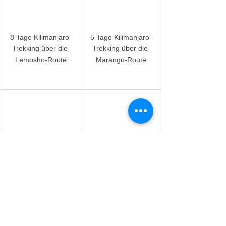
8 Tage Kilimanjaro-
5 Tage Kilimanjaro-
Trekking über die 
Trekking über die 
Lemosho-Route
Marangu-Route
6 Tage Kilimanjaro-
8 Tage Kilimanjaro-
Trekking über die 
Trekking über die 
Machame-Route
Lemosho-Route