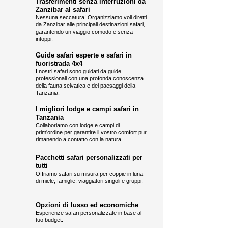
Trasferimenti senza interruzioni da
Zanzibar al safari
Nessuna seccatura! Organizziamo voli diretti
da Zanzibar alle principali destinazioni safari,
garantendo un viaggio comodo e senza
intoppi.
Guide safari esperte e safari in
fuoristrada 4x4
I nostri safari sono guidati da guide
professionali con una profonda conoscenza
della fauna selvatica e dei paesaggi della
Tanzania.
I migliori lodge e campi safari in
Tanzania
Collaboriamo con lodge e campi di
prim'ordine per garantire il vostro comfort pur
rimanendo a contatto con la natura.
Pacchetti safari personalizzati per
tutti
Offriamo safari su misura per coppie in luna
di miele, famiglie, viaggiatori singoli e gruppi.
Opzioni di lusso ed economiche
Esperienze safari personalizzate in base al
tuo budget.