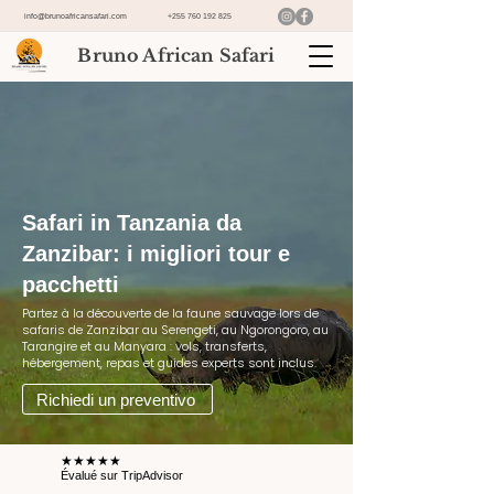
info@brunoafricansafari.com
+255 760 192 825
Bruno African Safari
Safari in Tanzania da
Zanzibar: i migliori tour e
pacchetti
Partez à la découverte de la faune sauvage lors de
safaris de Zanzibar au Serengeti, au Ngorongoro, au
Tarangire et au Manyara : vols, transferts,
hébergement, repas et guides experts sont inclus.
Richiedi un preventivo
★★★★★
Évalué sur TripAdvisor