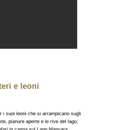
eri e leoni
i suoi leoni che si arrampicano sugli
ste, pianure aperte e le rive del lago,
 safari in canoa sul Lago Manyara