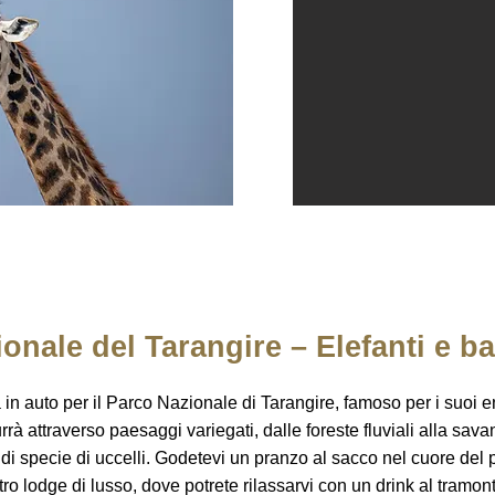
onale del Tarangire – Elefanti e b
n auto per il Parco Nazionale di Tarangire, famoso per i suoi eno
urrà attraverso paesaggi variegati, dalle foreste fluviali alla sav
 di specie di uccelli. Godetevi un pranzo al sacco nel cuore del p
stro lodge di lusso, dove potrete rilassarvi con un drink al tram