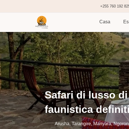
+255 760 192 82
Casa
Es
Safari di lusso di
faunistica definit
Arusha, Tarangire, Manyara, Ngoro