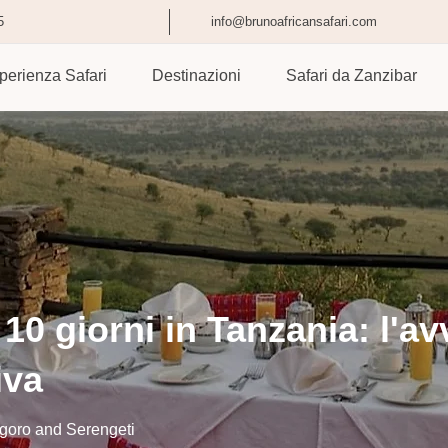
5
info@brunoafricansafari.com
perienza Safari
Destinazioni
Safari da Zanzibar
 10 giorni in Tanzania: l'a
iva
ngoro and Serengeti