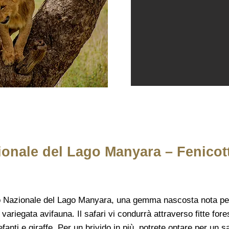
onale del Lago Manyara – Fenicott
o Nazionale del Lago Manyara, una gemma nascosta nota per 
 variegata avifauna. Il safari vi condurrà attraverso fitte fore
fanti e giraffe. Per un brivido in più, potrete optare per un