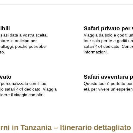
bili
Safari privato per 
siasi data a vostra scelta.
Viaggia da solo e goditi u
otare in anticipo per
tour solo per te e goditi u
i alloggi, poiché potrebbe
safari 4x4 dedicato. Control
so.
informazioni.
ivato
Safari avventura pe
a personalizzata con il tuo
Questo tour è perfetto per 
olo safari 4x4 dedicato. Viaggia
età per vivere un'esperien
dere il viaggio con altri.
orni in Tanzania – Itinerario dettagliat