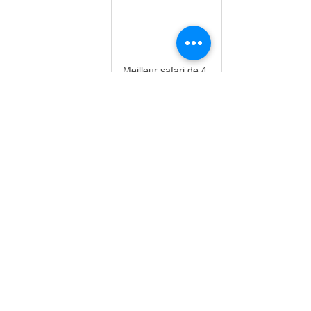
Meilleur safari de 4 
5 jours de safari 
jours en camping en 
aérien en Tanzanie
Tanzanie
Aidez-moi à planifier
Voir tout
Posts récents