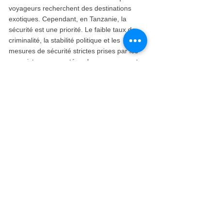
voyageurs recherchent des destinations 
exotiques. Cependant, en Tanzanie, la 
sécurité est une priorité. Le faible taux de 
criminalité, la stabilité politique et les 
mesures de sécurité strictes prises par les 
voyagistes pour protéger les personnes et 
les animaux pendant les safaris vous 
permettront de mettre de côté vos 
inquiétudes et de passer des vacances en 
toute sécurité.
Pourquoi la Tanzanie est-elle la 
meilleure destination pour les 
safaris en Afrique ?
Si vous essayez de planifier un voyage pour 
les mois à venir, vous avez peut-être 
envisagé de faire un safari en Afrique. Mais 
n'allez pas dans n'importe quel pays 
africain. La Tanzanie est la première 
destination de safari en Afrique, notamment 