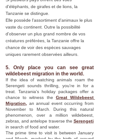
d'éléphants, de girafes et de lions, la 
Tanzanie se distingue.
Elle possède l'assortiment d'animaux le plus 
vaste du continent. Outre la possibilité 
d'observer un plus grand nombre de vos 
créatures préférées, la Tanzanie offre la 
chance de voir des espèces sauvages 
uniques rarement observées ailleurs.
5. Only place you can see great 
wildebeest migration in the world.
If the idea of watching animals roam the 
Serengeti sounds thrilling, you're in for a 
treat. Tanzania's holiday packages offer a 
chance to witness the 
Great Wildebeest 
Migration,
 an annual event occurring from 
November to March. During this natural 
phenomenon, over a million wildebeest, 
zebras, and antelope traverse the 
Serengeti
in search of food and water.
The prime time to visit is between January 
and March, marked by the birth of around 