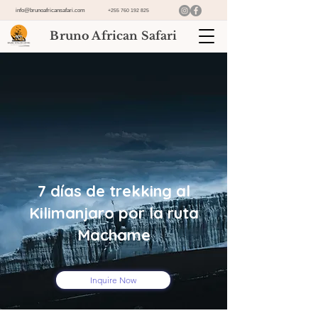
info@brunoafricansafari.com
+255 760 192 825
Bruno African Safari
7 días de trekking al
Kilimanjaro por la ruta
Machame
Inquire Now