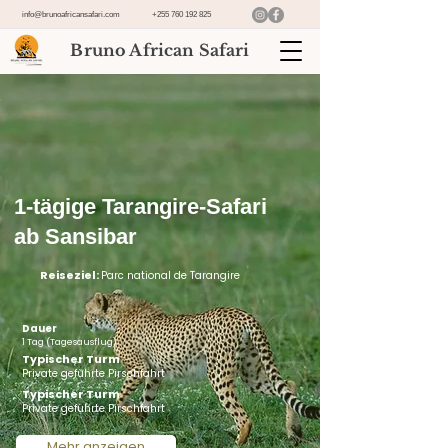
info@brunoafricansafari.com
+255 760 192 825
Bruno African Safari
1-tägige Tarangire-Safari
ab Sansibar
Reiseziel:
Parc national de Tarangire
Dauer
1 Tag (Tagesausflug)
Typischer Turm
Private geführte Pirschfahrt
Typischer Turm
Private geführte Pirschfahrt
Mehr anzeigen