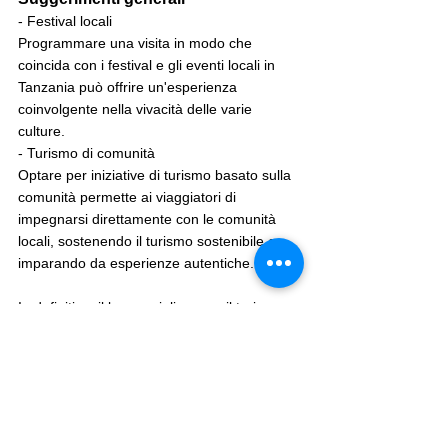
- Festival locali
Programmare una visita in modo che 
coincida con i festival e gli eventi locali in 
Tanzania può offrire un'esperienza 
coinvolgente nella vivacità delle varie 
culture.
- Turismo di comunità
Optare per iniziative di turismo basato sulla 
comunità permette ai viaggiatori di 
impegnarsi direttamente con le comunità 
locali, sostenendo il turismo sostenibile e 
imparando da esperienze autentiche.
In definitiva, il luogo migliore per il turismo 
culturale in Tanzania può variare a seconda 
degli interessi, delle culture specifiche che si 
desidera esplorare e della profondità di 
immersione desiderata. La diversità 
culturale della Tanzania offre un arazzo di 
esperienze che aspettano di essere 