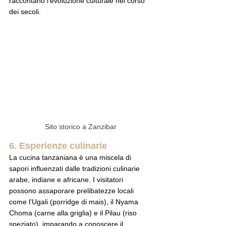
raccontano l'evoluzione culturale nel corso 
dei secoli.
Sito storico a Zanzibar
6. Esperienze culinarie
La cucina tanzaniana è una miscela di 
sapori influenzati dalle tradizioni culinarie 
arabe, indiane e africane. I visitatori 
possono assaporare prelibatezze locali 
come l'Ugali (porridge di mais), il Nyama 
Choma (carne alla griglia) e il Pilau (riso 
speziato), imparando a conoscere il 