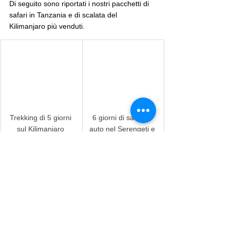
Di seguito sono riportati i nostri pacchetti di 
safari in Tanzania e di scalata del 
Kilimanjaro più venduti.
Trekking di 5 giorni 
6 giorni di safari in 
sul Kilimanjaro 
auto nel Serengeti e 
attraverso la via 
ritorno in aereo ad 
Marangu
Arusha