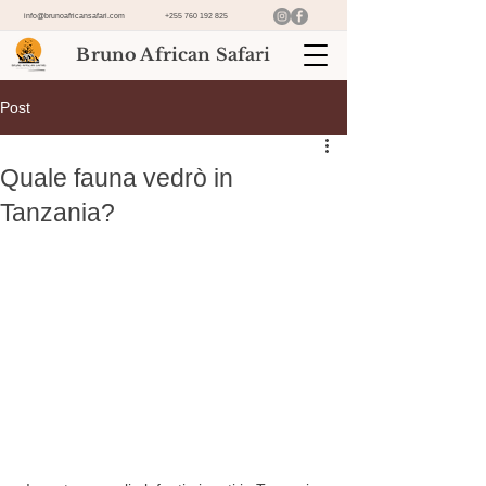
info@brunoafricansafari.com
+255 760 192 825
Bruno African Safari
Post
Quale fauna vedrò in
Tanzania?