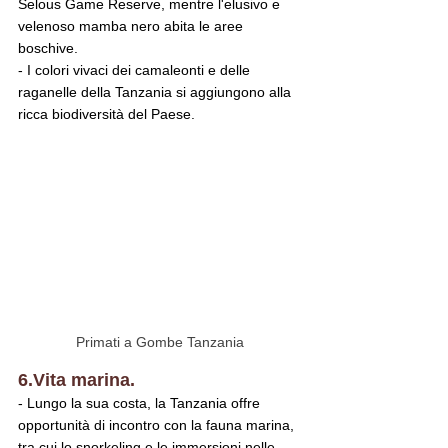
Selous Game Reserve, mentre l'elusivo e 
velenoso mamba nero abita le aree 
boschive.
- I colori vivaci dei camaleonti e delle 
raganelle della Tanzania si aggiungono alla 
ricca biodiversità del Paese.
Primati a Gombe Tanzania
6.Vita marina.
- Lungo la sua costa, la Tanzania offre 
opportunità di incontro con la fauna marina, 
tra cui lo snorkeling e le immersioni nelle 