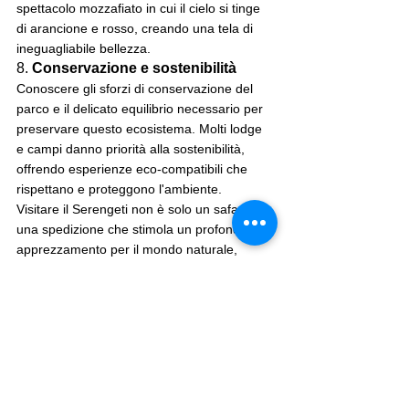
spettacolo mozzafiato in cui il cielo si tinge 
di arancione e rosso, creando una tela di 
ineguagliabile bellezza.
8. 
Conservazione e sostenibilità
Conoscere gli sforzi di conservazione del 
parco e il delicato equilibrio necessario per 
preservare questo ecosistema. Molti lodge 
e campi danno priorità alla sostenibilità, 
offrendo esperienze eco-compatibili che 
rispettano e proteggono l'ambiente.
Visitare il Serengeti non è solo un safari; è 
una spedizione che stimola un profondo 
apprezzamento per il mondo naturale, 
lasciando un segno indelebile nel cuore e 
nella memoria, riecheggiando i ritmi 
primordiali della vita selvaggia.
I nostri pacchetti safari più venduti si 
basano sul safari in Tanzania del nord, 
che comprende il Serengeti, il 
Ngorongoro e il Parco Nazionale 