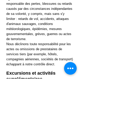
responsable des pertes, blessures ou retards
causés par des circonstances indépendantes
de sa volonté, y compris, mais sans s'y
limiter : retards de vol, accidents, attaques
d'animaux sauvages, conditions
météorologiques, épidémies, mesures
gouvernementales, grèves, guerres ou actes
de terrorisme.
Nous déclinons toute responsabilité pour les
actes ou omissions de prestataires de
services tiers (par exemple, hôtels,
compagnies aériennes, sociétés de transport)
échappant à notre contrôle direct.
Excursions et activités
supplémentaires
Les excursions ou activités non organisées
par Bruno African Safari ne font pas partie de
votre contrat. Nous déclinons toute
responsabilité pour les services ou activités
fournis par des tiers indépendants.