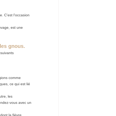
e. C'est l'occasion 
uvage, est une 
 des gnous.
 suivants 
régions comme 
es, ce qui est lié 
tre, les 
endez-vous avec un 
ont la fièvre 