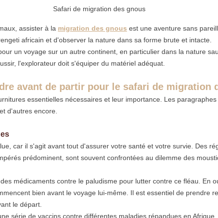
Safari de migration des gnous
aux, assister à la 
migration des gnous
 est une aventure sans pareill
engeti africain et d'observer la nature dans sa forme brute et intacte.
ur un voyage sur un autre continent, en particulier dans la nature sa
réussir, l'explorateur doit s'équiper du matériel adéquat.
ndre avant de partir pour le safari de migration
urnitures essentielles nécessaires et leur importance. Les paragraphes
et d'autres encore.
ues
solue, car il s'agit avant tout d'assurer votre santé et votre survie. Des 
tempérés prédominent, sont souvent confrontées au dilemme des moustiqu
e des médicaments contre le paludisme pour lutter contre ce fléau. En ou
mencent bien avant le voyage lui-même. Il est essentiel de prendre r
ant le départ.
e série de vaccins contre différentes maladies répandues en Afrique, d