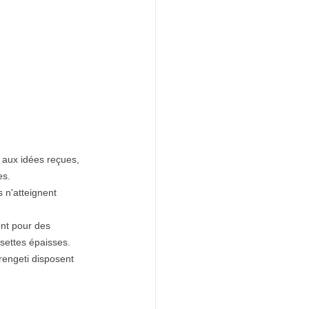
 aux idées reçues, 
es.
 n'atteignent 
ent pour des 
settes épaisses.
rengeti disposent 