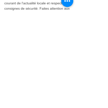
courant de l'actualité locale et respectez les 
consignes de sécurité. Faites attention aux 
petits vols et aux escroqueries dans les 
zones touristiques.
7. 
Les coutumes et l'étiquette locales
.
Familiarisez-vous avec les coutumes et les 
normes culturelles tanzaniennes. Respectez 
les traditions locales, habillez-vous 
modestement dans les zones religieuses ou 
rurales et demandez la permission avant de 
photographier les gens.
8. 
L'essentiel de l'emballage
.
Prévoyez des vêtements adaptés au temps 
et aux activités. Des vêtements légers et 
respirants, des chaussures confortables, 
une protection solaire (chapeau, crème 
solaire), un insectifuge et un adaptateur 
universel pour les prises électriques sont 