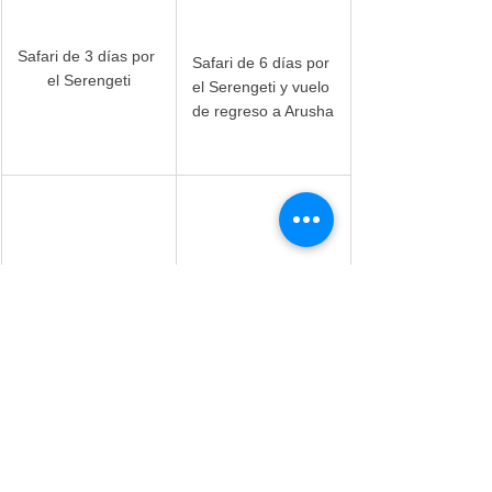
Safari de 3 días por 
Safari de 6 días por 
el Serengeti
el Serengeti y vuelo 
de regreso a Arusha
Safari en avión de 5 
días por Tanzania
Safari en lodge de 3 
días por Tanzania