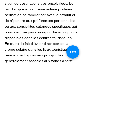
s'agit de destinations très ensoleillées. Le 
fait d'emporter sa crème solaire préférée 
permet de se familiariser avec le produit et 
de répondre aux préférences personnelles 
ou aux sensibilités cutanées spécifiques qui 
pourraient ne pas correspondre aux options 
disponibles dans les centres touristiques. 
En outre, le fait d'éviter d'acheter de la 
crème solaire dans les lieux touristiques 
permet d'échapper aux prix gonflés 
généralement associés aux zones à forte 
demande.
L'insectifuge, autre élément essentiel, joue 
un rôle primordial dans la protection contre 
les maladies transmises par les insectes et 
l'inconfort. En apportant cet article de chez 
eux, les voyageurs peuvent choisir un 
répulsif adapté à leurs besoins et à leurs 
préférences, qu'il soit à base de DEET, 