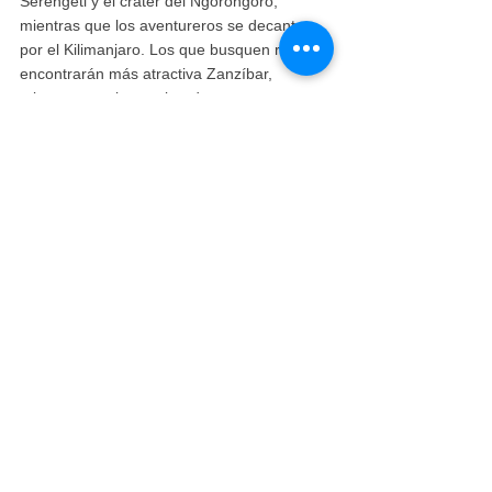
Serengeti y el cráter del Ngorongoro, 
mientras que los aventureros se decantan 
por el Kilimanjaro. Los que busquen relax 
encontrarán más atractiva Zanzíbar, 
mientras que los exploradores poco 
convencionales apreciarán las ofertas 
únicas de Tarangire o el lago Manyara. En 
definitiva, combinar varios destinos permite 
disfrutar de una experiencia tanzana 
completa que muestra la rica diversidad del 
país.
Safari de 3 días por 
Safari en avión de 5 
el Serengeti
días por Tanzania