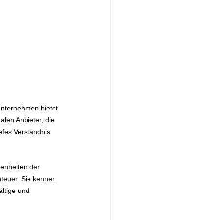
 Unternehmen bietet 
len Anbieter, die 
efes Verständnis 
genheiten der 
nteuer. Sie kennen 
ältige und 