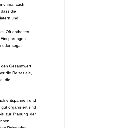
manchmal auch 
 dass die 
ietern und 
s. Oft enthalten 
e Einsparungen 
n oder sogar 
r den Gesamtwert 
er die Reiseziele, 
e, die 
sich entspannen und 
ut organisiert sind 
is zur Planung der 
önnen.
 den Reisenden. 