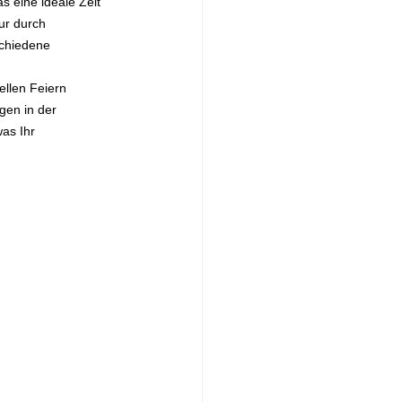
 eine ideale Zeit 
ur durch 
chiedene 
llen Feiern 
gen in der 
as Ihr 