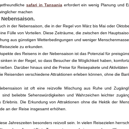
etfreundliche 
safari in Tansania
 erfordert ein wenig Planung und Er
hwinglicher machen
r Nebensaison.
uch in der Nebensaison, die in der Regel von März bis Mai oder Oktob
eine Fülle von Vorteilen. Diese Zeiträume, die zwischen den Hauptsaiso
chung aus günstigen Wetterbedingungen und weniger Menschenmassen,
Reiseziele zu erkunden.
Aspekte des Reisens in der Nebensaison ist das Potenzial für preisgüns
 sinken in der Regel, so dass Besucher die Möglichkeit haben, komforta
ießen. Darüber hinaus sind die Preise für Reisepakete und Aktivitäten in
die Reisenden verschiedene Attraktionen erleben können, ohne die Ban
ebensaison ist oft eine reizvolle Mischung aus Ruhe und Zugängli
, sind beliebte Sehenswürdigkeiten und Wahrzeichen leichter zugängl
es Erlebnis. Die Erkundung von Attraktionen ohne die Hektik der Men
de an der Reise insgesamt erhöhen.
ese Jahreszeiten besonders reizvoll sein. In vielen Reisezielen herrsc