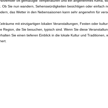
 November oft gemäßigte Temperaturen und ein angenehmes Klima, was
ist. Ob Sie nun wandern, Sehenswürdigkeiten besichtigen oder einfach n
ndern, das Wetter in den Nebensaisonen kann sehr angenehm für vers
träume mit einzigartigen lokalen Veranstaltungen, Festen oder kulture
ie Region, die Sie besuchen, typisch sind. Wenn Sie diese Veranstaltun
lten Sie einen tieferen Einblick in die lokale Kultur und Traditionen, w
hert.