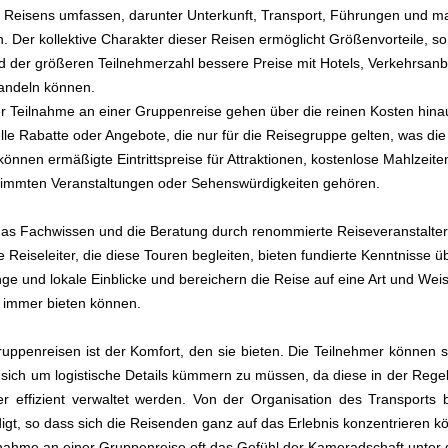
 Reisens umfassen, darunter Unterkunft, Transport, Führungen und 
n. Der kollektive Charakter dieser Reisen ermöglicht Größenvorteile, so
d der größeren Teilnehmerzahl bessere Preise mit Hotels, Verkehrsanb
andeln können.
der Teilnahme an einer Gruppenreise gehen über die reinen Kosten hinau
le Rabatte oder Angebote, die nur für die Reisegruppe gelten, was di
önnen ermäßigte Eintrittspreise für Attraktionen, kostenlose Mahlzeite
timmten Veranstaltungen oder Sehenswürdigkeiten gehören.
as Fachwissen und die Beratung durch renommierte Reiseveranstalte
 Reiseleiter, die diese Touren begleiten, bieten fundierte Kenntnisse üb
 und lokale Einblicke und bereichern die Reise auf eine Art und Weis
 immer bieten können.
Gruppenreisen ist der Komfort, den sie bieten. Die Teilnehmer können 
sich um logistische Details kümmern zu müssen, da diese in der Regel g
r effizient verwaltet werden. Von der Organisation des Transports b
digt, so dass sich die Reisenden ganz auf das Erlebnis konzentrieren k
lnahme an einer Gruppenreise oft das Gefühl der Kameradschaft unter