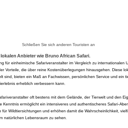
Schließen Sie sich anderen Touristen an
lokalen Anbieter wie Bruno African Safari.
ng für einheimische Safariveranstalter im Vergleich zu internationalen
er Vorteile, die über reine Kostenüberlegungen hinausgehen. Diese loka
elt sind, bieten ein Maß an Fachwissen, persönlichen Service und ein ti
ierlebnis erheblich verbessern kann.
afariveranstalter oft bestens mit dem Gelände, der Tierwelt und den Ei
me Kenntnis ermöglicht ein intensiveres und authentischeres Safari-Abe
 für Wildtiersichtungen und erhöhen damit die Wahrscheinlichkeit, vielf
rem natürlichen Lebensraum zu sehen.