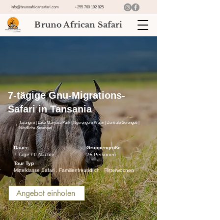
info@brunoafricansafari.com
+255 760 192 825
Bruno African Safari
7-tägige Gnu-Migrations-
Safari in Tansania
Tarangire | Lake Manyara Park | Ngorongoro Krater | Zentrale Serengeti |
Nördliche Serengeti
Dauer:
Gruppengröße
7 Tage / 6 Nächte
2+ Personen
Tour Typ
Mittelklasse Safari , Familienfreundlich , Flitterwochen
Angebot einholen