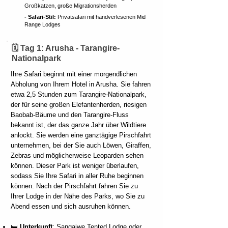
Großkatzen, große Migrationsherden
- Safari-Stil:
Privatsafari mit handverlesenen Mid
Range Lodges
🗓️ Tag 1: Arusha - Tarangire-
Nationalpark
Ihre Safari beginnt mit einer morgendlichen
Abholung von Ihrem Hotel in Arusha. Sie fahren
etwa 2,5 Stunden zum Tarangire-Nationalpark,
der für seine großen Elefantenherden, riesigen
Baobab-Bäume und den Tarangire-Fluss
bekannt ist, der das ganze Jahr über Wildtiere
anlockt. Sie werden eine ganztägige Pirschfahrt
unternehmen, bei der Sie auch Löwen, Giraffen,
Zebras und möglicherweise Leoparden sehen
können. Dieser Park ist weniger überlaufen,
sodass Sie Ihre Safari in aller Ruhe beginnen
können. Nach der Pirschfahrt fahren Sie zu
Ihrer Lodge in der Nähe des Parks, wo Sie zu
Abend essen und sich ausruhen können.
🛏️
Unterkunft
: Sangaiwe Tented Lodge oder