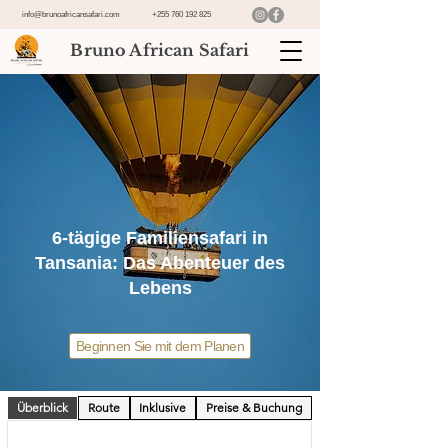
info@brunoafricansafari.com
+255 760 192 825
Bruno African Safari
6-tägige Familiensafari in
Tansania: Das Abenteuer des
Lebens
Beginnen Sie mit dem Planen
Überblick
Route
Inklusive
Preise & Buchung