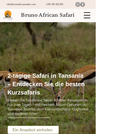
info@brunoafricansafari.com
+255 760 192 825
Bruno African Safari
2-tägige Safari in Tansania
– Entdecken Sie die besten
Kurzsafaris
Erleben Sie Tansanias beste Wildtier-Reiseziele in
nur zwei Tagen – mit flexiblen Safari-Optionen ab
Sansibar, Arusha, dem Kilimandscharo-Flughafen
und weiteren Orten.
Ein Angebot einholen